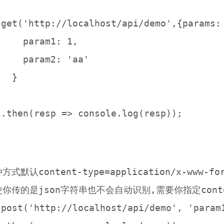
.get('http://localhost/api/demo',{params: 
 1,

'aa'



方式默认content-type=application/x-www-form
使你传的是json字符串也不会自动识别,需要你指定conten
.post('http://localhost/api/demo', 'param1