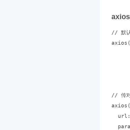
axi
// 默
axios
	.then(resp 
		conso
	})
// 传
axios(
  url
  para