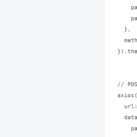
    pa
    pa
  },

  meth
}).th
// PO
axios(
  url
  data
    pa