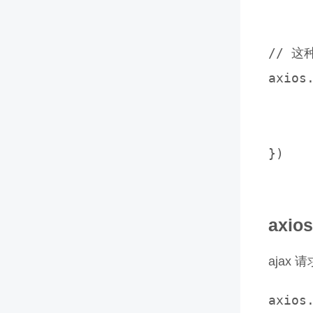
     
// 这种
axios
	param1:
	param2: '
})

axi
ajax
axios