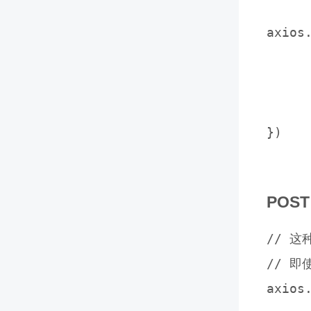
axios
	  param1:
	  param2: 
	}
})

POST
// 这种
// 即
axios