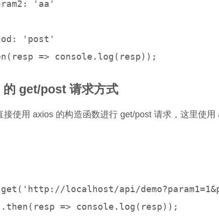
ram2: 'aa'

od: 'post'

s 的 get/post 请求方式
接使用 axios 的构造函数进行 get/post 请求，这里使
。
.get('http://localhost/api/demo?param1=1&p
 .then(resp => console.log(resp));
