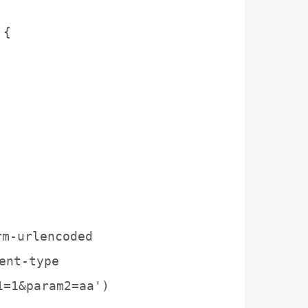
{

-urlencoded

t-type

=1&param2=aa')
