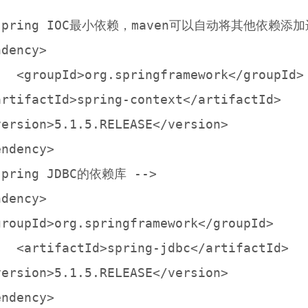
 spring IOC最小依赖，maven可以自动将其他依赖添加进
dency>

</groupId>

artifactId>spring-context</artifactId>

version>5.1.5.RELEASE</version>

ndency>

spring JDBC的依赖库 -->

dency>

groupId>org.springframework</groupId>

rtifactId>

version>5.1.5.RELEASE</version>
