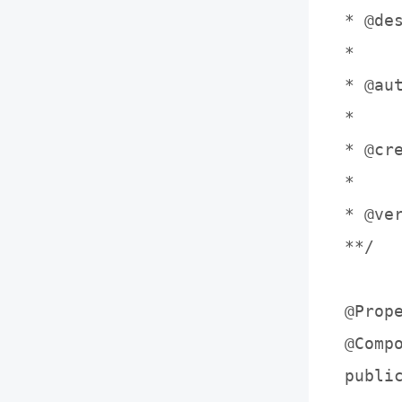
* @d
*

* @aut
*

* @cre
*

* @ver
**/

@Prop
@Compo
publi