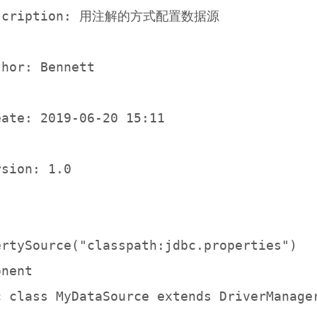
escription: 用注解的方式配置数据源

hor: Bennett

ate: 2019-06-20 15:11

sion: 1.0

ertySource("classpath:jdbc.properties")

nent

c class MyDataSource extends DriverManager