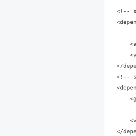
<!--
<depen
	<groupId>org.springframework
    <
    <
</depe
<!-- 
<depen
    <
	<artifactId>spring-jdbc</a
    <