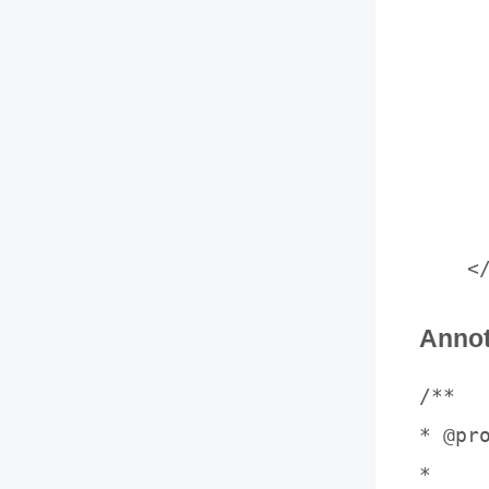
     
     
      
     
      
      
Anno
/**

* @pro
*
