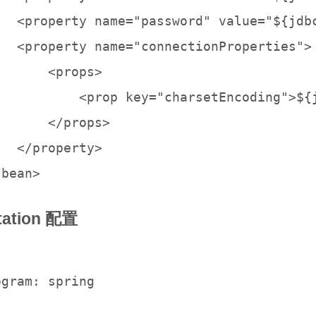
   <property name="password" value="${jdbc
   <property name="connectionProperties">

      <props>

           <prop key="charsetEncoding">${j
      </props>

  </property>

tation 配置
gram: spring
