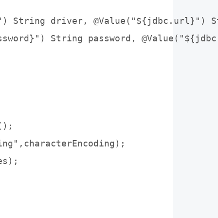
") String driver, @Value("${jdbc.url}") St
ssword}") String password, @Value("${jdbc
);

ng",characterEncoding);

s);
