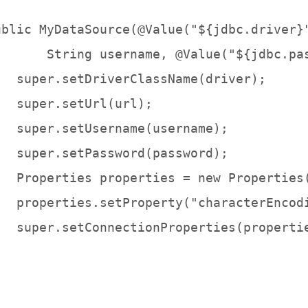
ublic MyDataSource(@Value("${jdbc.driver}
       String username, @Value("${jdbc.pa
   super.setDriverClassName(driver);

  super.setUrl(url);

   super.setUsername(username);

   super.setPassword(password);

   Properties properties = new Properties(
   properties.setProperty("characterEncodi
   super.setConnectionProperties(propertie