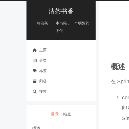
清茶书香
一杯清茶，一本书籍，一个明媚的
下午。
主页
分类
概述
标签
在 Sp
归档
搜索
co
即
目录
站点
Si
概述