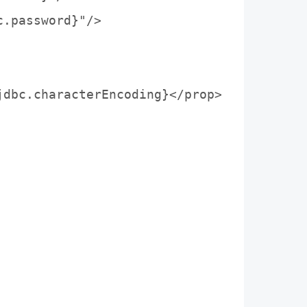
.password}"/>

dbc.characterEncoding}</prop>
