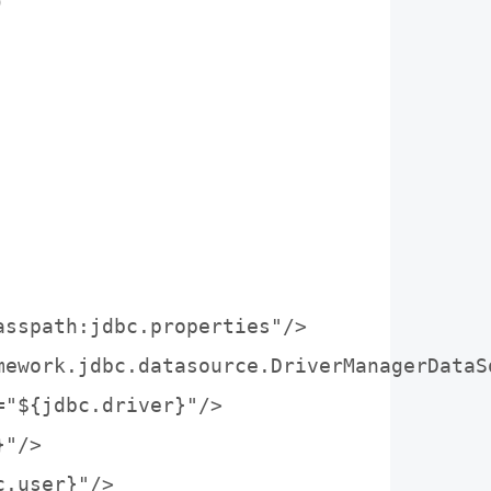


sspath:jdbc.properties"/>

ework.jdbc.datasource.DriverManagerDataSo
"${jdbc.driver}"/>

"/>

.user}"/>
