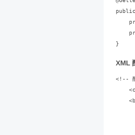
@Gett
public
    p
    p
XML
<!-- 
    <
    <
     
     
     