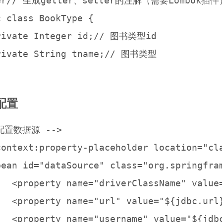
er// 生成getter、setter的注解（需要Lombok插件）
 class BookType {

rivate Integer id;// 图书类型id

rivate String tname;// 图书类型

 配置
配置数据源 -->

context:property-placeholder location="cla
bean id="dataSource" class="org.springfram
   <property name="driverClassName" value=
   <property name="url" value="${jdbc.url}
   <property name="username" value="${jdbc