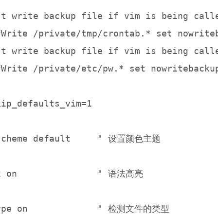
't write backup file if vim is being calle
fWrite /private/tmp/crontab.* set nowriteb
't write backup file if vim is being calle
fWrite /private/etc/pw.* set nowritebackup
ip_defaults_vim=1

scheme default     " 设置颜色主题

x on               " 语法高亮

ype on             " 检测文件的类型
