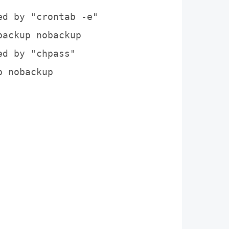
d by "crontab -e"

ackup nobackup

d by "chpass"

 nobackup
