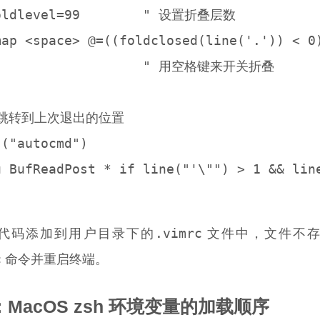
oldlevel=99        " 设置折叠层数

map <space> @=((foldclosed(line('.')) < 0)
                   " 用空格键来开关折叠

跳转到上次退出的位置

("autocmd")

u BufReadPost * if line("'\"") > 1 && line
.vimrc
代码添加到用户目录下的
文件中，文件不
c
命令并重启终端。
MacOS zsh 环境变量的加载顺序