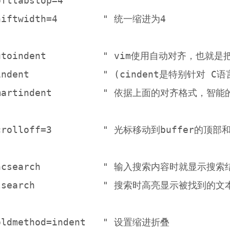
fttabstop=4

hiftwidth=4        " 统一缩进为4

autoindent          " vim使用自动对齐，
indent             " (cindent是特别针对 
smartindent         " 依据上面的对齐格式
scrolloff=3         " 光标移动到buffer的顶
incsearch           " 输入搜索内容时就显示搜索结
hlsearch            " 搜索时高亮显示被找到的文本
oldmethod=indent   " 设置缩进折叠
