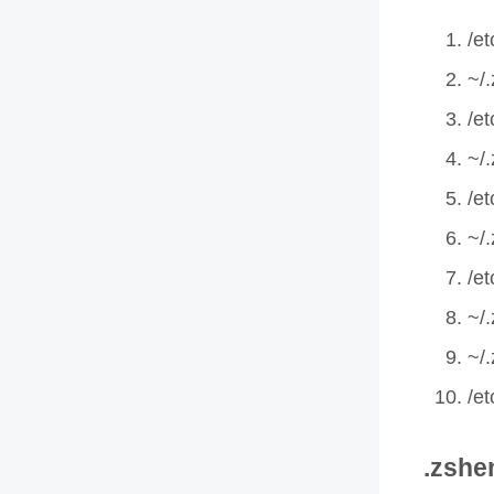
/e
~/
/et
~/.
/et
~/.
/et
~/.
~/.
/et
.zshe