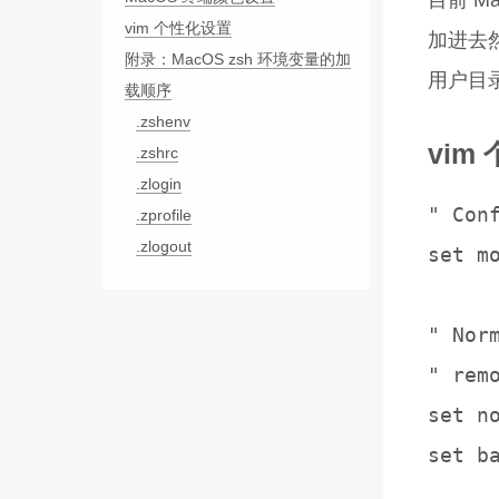
目前 M
vim 个性化设置
加进去
附录：MacOS zsh 环境变量的加
用户目
载顺序
.zshenv
vim
.zshrc
.zlogin
" Conf
.zprofile
.zlogout
set m
" Nor
" rem
set nocompatible	" Use Vi
set backspace=2		