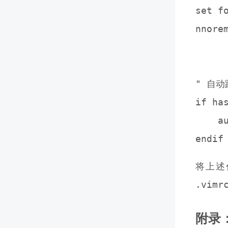
set f
nnore
     
" 自动
if has
    a
将上述
.vimr
附录：