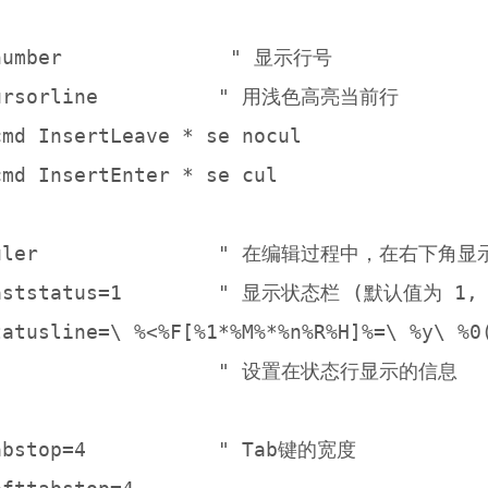
number              " 显示行号

ursorline          " 用浅色高亮当前行

md InsertLeave * se nocul

md InsertEnter * se cul

ruler               " 在编辑过程中，在右下角
laststatus=1        " 显示状态栏 (默认值为 1
tatusline=\ %<%F[%1*%M%*%n%R%H]%=\ %y\ %0(
                   " 设置在状态行显示的信息

abstop=4           " Tab键的宽度
