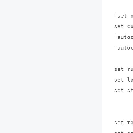
"set 
set c
"autoc
"autoc
set 
set 
set s
     
set t