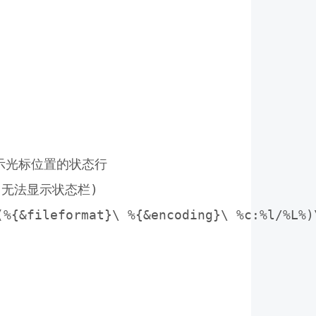
显示光标位置的状态行

, 无法显示状态栏)

%{&fileformat}\ %{&encoding}\ %c:%l/%L%)\