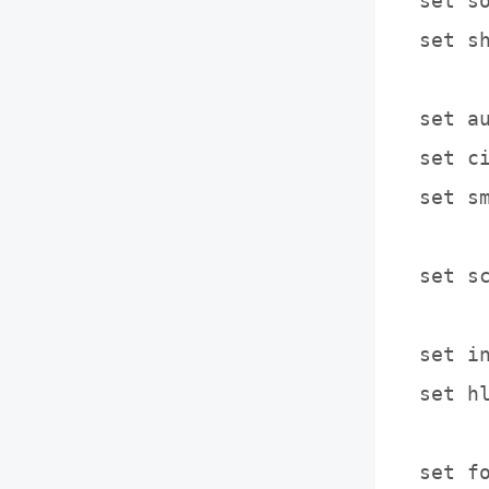
set so
set s
set 
set c
set 
set 
set 
set 
set f