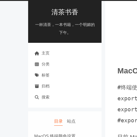
清茶书香
一杯清茶，一本书籍，一个明媚的
下午。
主页
分类
Mac
标签
归档
#终端使
搜索
expor
expor
目录
站点
MacOS 终端颜色设置