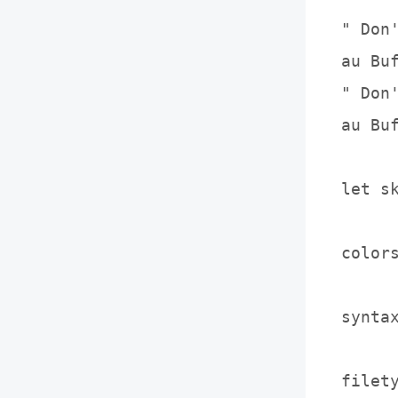
" Don
au Bu
" Don
au Bu
let sk
color
synta
filet