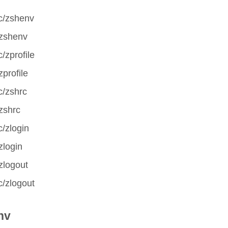
tc/zshenv
.zshenv
c/zprofile
zprofile
c/zshrc
zshrc
c/zlogin
zlogin
zlogout
c/zlogout
nv