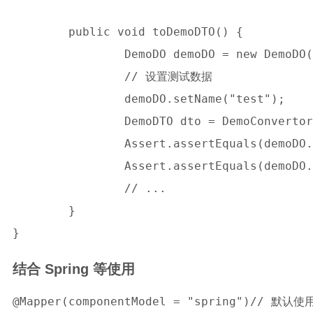
	public void toDemoDTO() {

		DemoDO demoDO = new DemoDO();

		// 设置测试数据

		demoDO.setName("test");

		DemoDTO dto = DemoConvertor.INSTANCE.toDemoDTO(demoDO);

		Assert.assertEquals(demoDO.getName(), dto.getName());

		Assert.assertEquals(demoDO.getInnerProperty().getTestProperty(), dto.getTestProperty())

		// ...

	}

结合 Spring 等使用
@Mapper(componentModel = "spring")// 默认使用