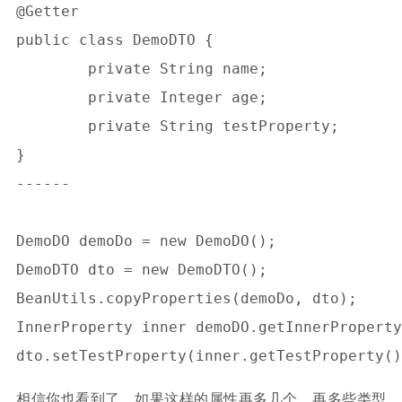
@Getter

public class DemoDTO {

	private String name;

	private Integer age;

	private String testProperty;

}

------

DemoDO demoDo = new DemoDO();

DemoDTO dto = new DemoDTO();

BeanUtils.copyProperties(demoDo, dto);

InnerProperty inner demoDO.getInnerProperty
相信你也看到了，如果这样的属性再多几个，再多些类型