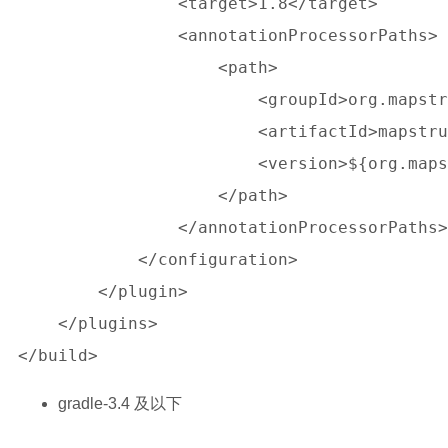
                <target>1.8</target>

                <annotationProcessorPaths>

                    <path>

                        <groupId>org.mapstr
                        <artifactId>mapstru
                        <version>${org.maps
                    </path>

                </annotationProcessorPaths>

            </configuration>

        </plugin>

    </plugins>

gradle-3.4 及以下