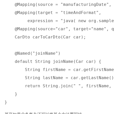
    @Mapping(source = "manufacturingDate"
    @Mapping(target = "timeAndFormat",

         expression = "java( new org.
    @Mapping(source="car", target="n
    CarDto carToCarDto(Car car);

    @Named("joinName")

    default String joinName(Car car) {

	String firstName = car.getFirstName() == null ? "" : car.getFirstName();

	String lastName = car.getLastName() == null ? "" : car.getLastName(); 

	return String.join(" ", firstName, lastName);

    }
