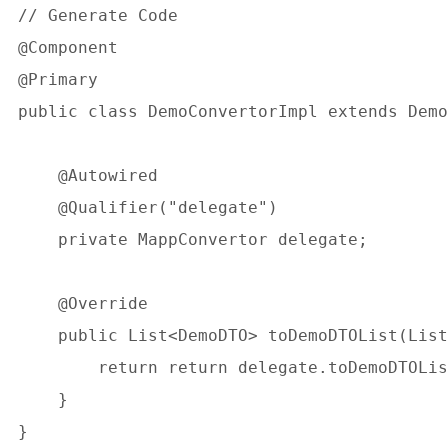
// Generate Code

@Component

@Primary

public class DemoConvertorImpl extends Demo
    @Autowired

    @Qualifier("delegate")

    private MappConvertor delegate;

    @Override

    public List<DemoDTO> toDemoDTOList(List
	return return delegate.toDemoDTOList( doList );

    }
