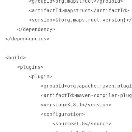
        <groupId>org.mapstruct</groupId>

        <artifactId>mapstruct</artifactId>

        <version>${org.mapstruct.version}</
    </dependency>

</dependencies>

<build>

    <plugins>

        <plugin>

            <groupId>org.apache.maven.plugi
            <artifactId>maven-compiler-plug
            <version>3.8.1</version>

            <configuration>

                <source>1.8</source>
