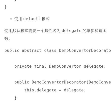
default
使用
模式
delegate
使用默认模式需要一个属性名为
的单参构造函
数。
public abstract class DemoConvertorDecorato
    private final DemoConvertor delegate;

    public DemoConvertorDecorator(DemoConve
	this.delegate = delegate;

    }
