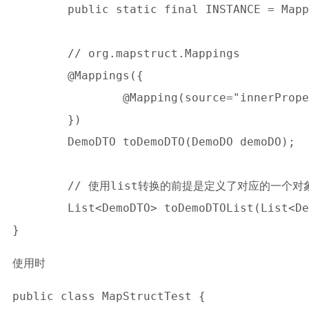
	public static final INSTANCE = Mappers.getMaper(DemoConvertor.class);

	// org.mapstruct.Mappings

	@Mappings({

		@Mapping(source="innerProperty.testProperty", target="testProperty")

	})

	DemoDTO toDemoDTO(DemoDO demoDO);

	// 使用list转换的前提是定义了对应的一个对象的转换方法，比如上面的toDemoDTO

	List<DemoDTO> toDemoDTOList(List<DemoDO> doList);

使用时
public class MapStructTest {
