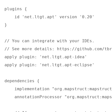
plugins {

    id 'net.ltgt.apt' version '0.20'

}

// You can integrate with your IDEs.

// See more details: https://github.com/tbr
apply plugin: 'net.ltgt.apt-idea'

apply plugin: 'net.ltgt.apt-eclipse'

dependencies {

    implementation "org.mapstruct:mapstruct
    annotationProcessor "org.mapstruct:maps