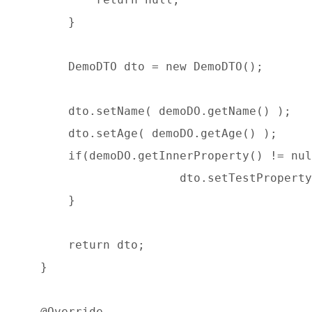
        }

        DemoDTO dto = new DemoDTO();

        dto.setName( demoDO.getName() );

        dto.setAge( demoDO.getAge() );

        if(demoDO.getInnerProperty() != nul
		        dto.setTestProperty( demoDO.getInnerProperty().getTestProperty() );        		

        } 

        return dto;

    }

    @Override
