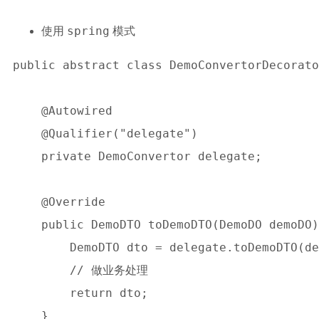
spring
使用
模式
public abstract class DemoConvertorDecorato
    @Autowired

    @Qualifier("delegate")

    private DemoConvertor delegate;

    @Override

    public DemoDTO toDemoDTO(DemoDO demoDO)
        DemoDTO dto = delegate.toDemoDTO(de
	// 做业务处理

        return dto;

    }
