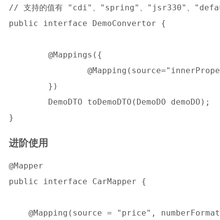
// 支持的值有 "cdi"、"spring"、"jsr330"、"defau
public interface DemoConvertor {

	@Mappings({

		@Mapping(source="innerProperty.testProperty", target="testProperty")

	})

	DemoDTO toDemoDTO(DemoDO demoDO);

进阶使用
@Mapper

public interface CarMapper {

    @Mapping(source = "price", numberFo