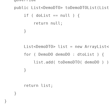
    public List<DemoDTO> toDemoDTOList(List
        if ( doList == null ) {

            return null;

        }

        List<DemoDTO> list = new ArrayList<
        for ( DemoDO demoDO : dtoList ) {

            list.add( toDemoDTO( demoDO ) )
        }

        return list;

    }
