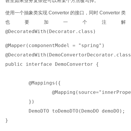
甚至如果业务复杂还可以将某个方法覆写掉。
使用一个抽象类实现 Convertor 的接口，同时 Convertor 类
也要加一个注解
@DecoratedWith(Decorator.class)
@Mapper(componentModel = "spring")

@DecoratedWith(DemoConvertorDecorator.class
public interface DemoConvertor {

	@Mappings({

		@Mapping(source="innerProperty.testProperty", target="testProperty")

	})

	DemoDTO toDemoDTO(DemoDO demoDO);

}
