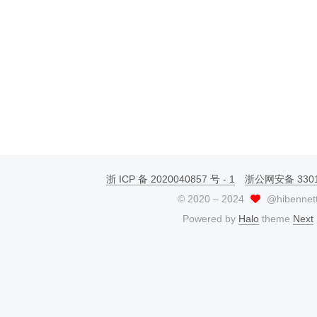
浙 ICP 备 2020040857 号 - 1
浙公网安备 33010
©
2020
–
2024
@hibennet
Powered by
Halo
theme
Next