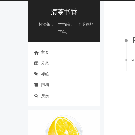
清茶书香
一杯清茶，一本书籍，一个明媚的
下午。
主页
2
分类
标签
归档
搜索