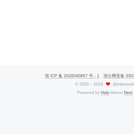
浙 ICP 备 2020040857 号 - 1
浙公网安备 33010
©
2020
–
2024
@hibennet
Powered by
Halo
theme
Next