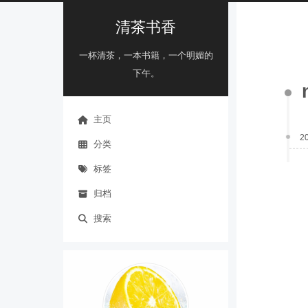
清茶书香
一杯清茶，一本书籍，一个明媚的
下午。
主页
2
分类
标签
归档
搜索